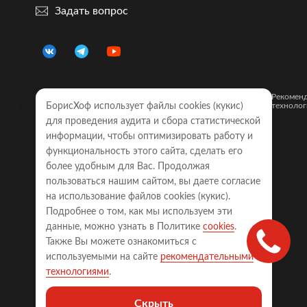
Задать вопрос
Правовая
Политика
Карта
Рекомен
информация
конфиденциальности
сайта
технолог
БорисХоф использует файлы cookies (кукиc)
для проведения аудита и сбора статистической
Обращаем Ваше внимание на то, что все объявления о
информации, чтобы оптимизировать работу и
моделях автомобилей, размещенные на настоящем
интернет-сайте, носят исключительно информационный
функциональность этого сайта, сделать его
характер и ни при каких условиях не являются публичной
более удобным для Вас. Продолжая
офертой, определяемой положениями Статьи 437
пользоваться нашим сайтом, вы даете согласие
Гражданского кодекса Российской Федерации. Для
получения точной информации о наличии моделей с
на использование файлов cookies (кукиc).
требуемой комплектацией, техническими характеристиками
Подробнее о том, как мы используем эти
и цветовыми сочетаниями, а также точной стоимости
автомобилей, пожалуйста, обращайтесь к менеджерам
данные, можно узнать в Политике
cookies
.
соответствующего автосалона.
Также Вы можете ознакомиться с
Права на сайт принадлежат ООО «БОРИСХОФ ХОЛДИНГ»
используемыми на сайте
рекомендательными
(ИНН 7714700709, ОГРН 5077746977930)
технологиями
.
123290, Россия, г. Москва, 2-я Магистральная ул., д. 18, стр.
22, ООО «БОРИСХОФ ХОЛДИНГ», ИНН 7714700709, ОГРН
Скрыть
5077746977930, +74957852244, info@borishof.ru