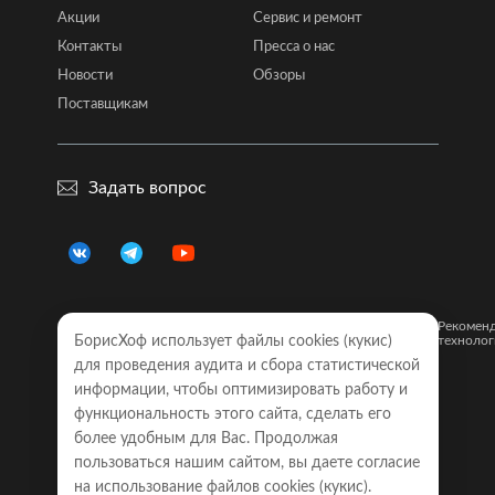
Акции
Сервис и ремонт
Контакты
Пресса о нас
Новости
Обзоры
Поставщикам
Задать вопрос
Правовая
Политика
Карта
Рекомен
информация
конфиденциальности
сайта
технолог
БорисХоф использует файлы cookies (кукиc)
для проведения аудита и сбора статистической
Обращаем Ваше внимание на то, что все объявления о
информации, чтобы оптимизировать работу и
моделях автомобилей, размещенные на настоящем
интернет-сайте, носят исключительно информационный
функциональность этого сайта, сделать его
характер и ни при каких условиях не являются публичной
более удобным для Вас. Продолжая
офертой, определяемой положениями Статьи 437
пользоваться нашим сайтом, вы даете согласие
Гражданского кодекса Российской Федерации. Для
получения точной информации о наличии моделей с
на использование файлов cookies (кукиc).