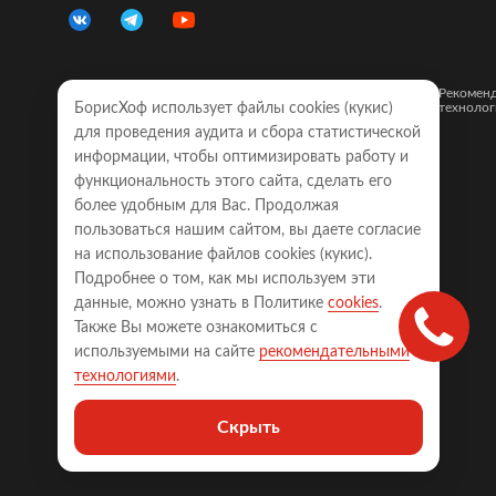
Правовая
Политика
Карта
Рекомен
БорисХоф использует файлы cookies (кукиc)
информация
конфиденциальности
сайта
технолог
для проведения аудита и сбора статистической
Обращаем Ваше внимание на то, что все объявления о
информации, чтобы оптимизировать работу и
моделях автомобилей, размещенные на настоящем
функциональность этого сайта, сделать его
интернет-сайте, носят исключительно информационный
характер и ни при каких условиях не являются публичной
более удобным для Вас. Продолжая
офертой, определяемой положениями Статьи 437
пользоваться нашим сайтом, вы даете согласие
Гражданского кодекса Российской Федерации. Для
получения точной информации о наличии моделей с
на использование файлов cookies (кукиc).
требуемой комплектацией, техническими характеристиками
Подробнее о том, как мы используем эти
и цветовыми сочетаниями, а также точной стоимости
автомобилей, пожалуйста, обращайтесь к менеджерам
данные, можно узнать в Политике
cookies
.
соответствующего автосалона.
Также Вы можете ознакомиться с
Права на сайт принадлежат ООО «БОРИСХОФ ХОЛДИНГ»
используемыми на сайте
рекомендательными
(ИНН 7714700709, ОГРН 5077746977930)
технологиями
.
123290, Россия, г. Москва, 2-я Магистральная ул., д. 18, стр.
22, ООО «БОРИСХОФ ХОЛДИНГ», ИНН 7714700709, ОГРН
Скрыть
5077746977930, +74957852244, info@borishof.ru