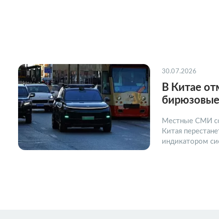
30.07.2026
В Китае о
бирюзовые
Местные СМИ с
Китая перестан
индикатором си