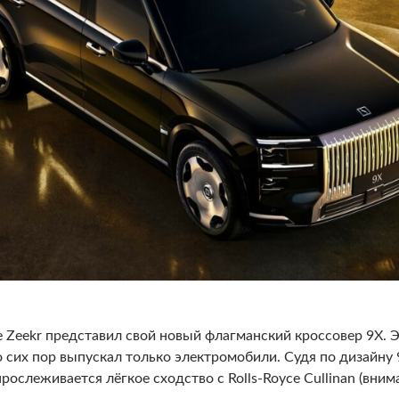
Zeekr представил свой новый флагманский кроссовер 9X. Э
 сих пор выпускал только электромобили. Судя по дизайну 
рослеживается лёгкое сходство с Rolls-Royce Cullinan (вни