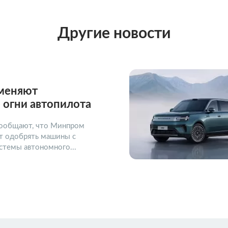
Другие новости
тменяют
 огни автопилота
ообщают, что Минпром
ет одобрять машины с
стемы автономного...