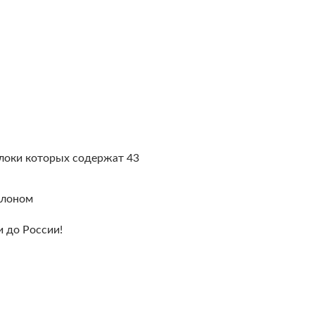
блоки которых содержат 43
алоном
и до России!