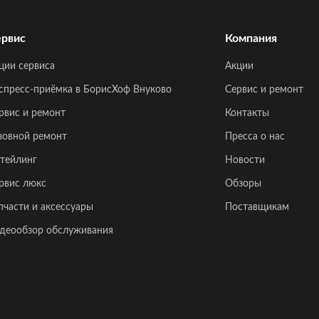
рвис
Компания
ции сервиса
Акции
спресс-приёмка в БорисХоф Внуково
Сервис и ремонт
рвис и ремонт
Контакты
зовной ремонт
Пресса о нас
тейлинг
Новости
рвис люкс
Обзоры
пчасти и аксессуары
Поставщикам
деообзор обслуживания