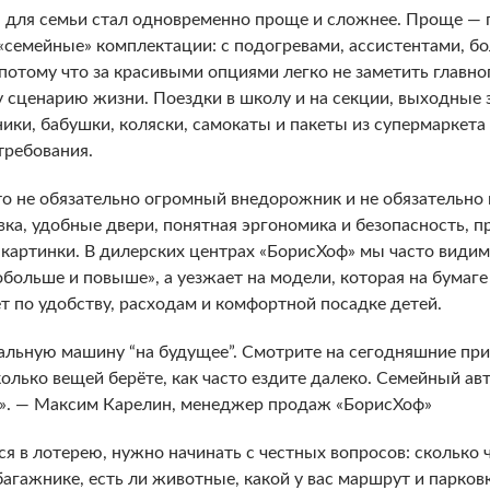
 для семьи стал одновременно проще и сложнее. Проще — 
«семейные» комплектации: с подогревами, ассистентами, б
отому что за красивыми опциями легко не заметить главно
сценарию жизни. Поездки в школу и на секции, выходные з
ики, бабушки, коляски, самокаты и пакеты из супермаркета 
требования.
о не обязательно огромный внедорожник и не обязательно 
вка, удобные двери, понятная эргономика и безопасность, 
 картинки. В дилерских центрах «БорисХоф» мы часто видим
обольше и повыше», а уезжает на модели, которая на бумаге
 по удобству, расходам и комфортной посадке детей.
альную машину “на будущее”. Смотрите на сегодняшние прив
колько вещей берёте, как часто ездите далеко. Семейный а
го». — Максим Карелин, менеджер продаж «БорисХоф»
я в лотерею, нужно начинать с честных вопросов: сколько 
багажнике, есть ли животные, какой у вас маршрут и парков