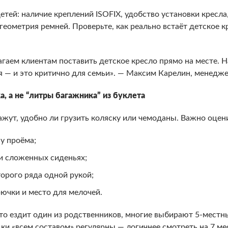
детей: наличие креплений ISOFIX, удобство установки кресл
 геометрия ремней. Проверьте, как реально встаёт детское 
агаем клиентам поставить детское кресло прямо на месте. Н
я — и это критично для семьи». — Максим Карелин, менед
, а не “литры багажника” из буклета
ажут, удобно ли грузить коляску или чемоданы. Важно оцен
у проёма;
и сложенных сиденьях;
орого ряда одной рукой;
рючки и место для мелочей.
асто ездит один из родственников, многие выбирают 5-мест
ки «всем составом» регулярны — логичнее смотреть на 7 ме