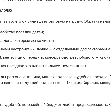
елочах
 за то, что он уменьшает бытовую нагрузку. Обратите вним
удобство посадки детей;
алона, которые легко чистить;
тными настройками, лучше — с отдельными дефлекторами дл
), вентиляцию передних кресел, подогрев лобового — как «а
ьних поездках это влияет сильнее, чем мощность.
ды разгона, а тишина, мягкая подвеска и удобная посадка. 
изничают — это лучший индикатор». — Максим Карелин, мен
ь удобной, но семейный бюджет любит предсказуемость. С