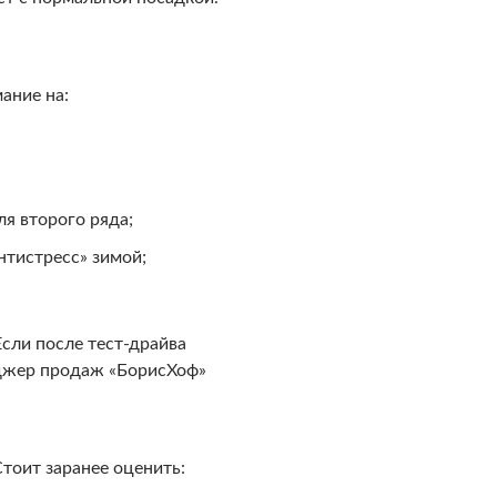
ание на:
я второго ряда;
нтистресс» зимой;
Если после тест-драйва
еджер продаж «БорисХоф»
тоит заранее оценить: