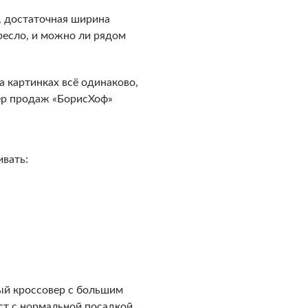
а, достаточная ширина
кресло, и можно ли рядом
а картинках всё одинаково,
жер продаж «БорисХоф»
ивать:
ный кроссовер с большим
ст с нормальной посадкой.