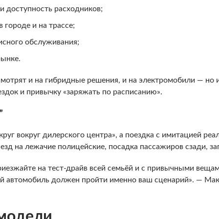
и доступность расходников;
 городе и на трассе;
исного обслуживания;
рынке.
смотрят и на гибридные решения, и на электромобили — но и
здок и привычку «заряжать по расписанию».
”
круг вокруг дилерского центра», а поездка с имитацией реа
аезд на лежачие полицейские, посадка пассажиров сзади, за
риезжайте на тест-драйв всей семьёй и с привычными вещам
й автомобиль должен пройти именно ваш сценарий». — Ма
модели