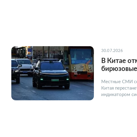
30.07.2026
В Китае о
бирюзовые
Местные СМИ с
Китая перестан
индикатором си