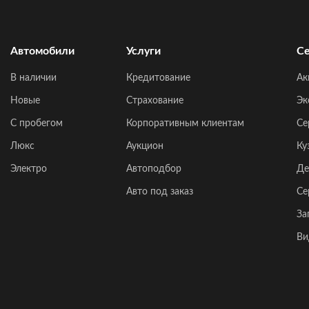
Автомобили
Услуги
Се
В наличии
Кредитование
Ак
Новые
Страхование
Эк
C пробегом
Корпоративным клиентам
Се
Люкс
Аукцион
Ку
Электро
Автоподбор
Де
Авто под заказ
Се
За
Ви