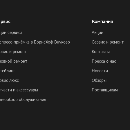
рвис
Компания
ции сервиса
Акции
спресс-приёмка в БорисХоф Внуково
Сервис и ремонт
рвис и ремонт
Контакты
зовной ремонт
Пресса о нас
тейлинг
Новости
рвис люкс
Обзоры
пчасти и аксессуары
Поставщикам
деообзор обслуживания