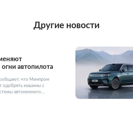
Другие новости
тменяют
 огни автопилота
ообщают, что Минпром
ет одобрять машины с
стемы автономного...