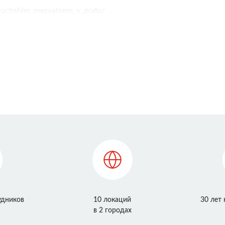
l_luchshim_mesyatsem_v_godu/
удников
10 локаций
30 лет
в 2 городах