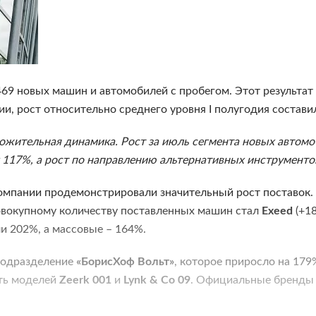
69 новых машин и автомобилей с пробегом. Этот результат
, рост относительно среднего уровня I полугодия состави
ожительная динамика. Рост за июль сегмента новых автомоб
 117%, а рост по направлению альтернативных инструменто
компании продемонстрировали значительный рост поставок
 совокупному количеству поставленных машин стал
Exeed
(+1
и 202%, а массовые – 164%.
 подразделение
«БорисХоф Вольт»
, которое приросло на 179
сть моделей
Zeerk 001
и
Lynk & Co 09
. Официальные бренды