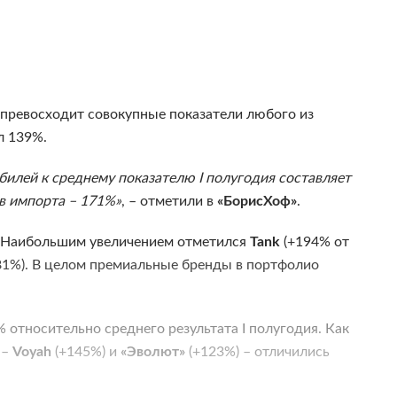
 превосходит совокупные показатели любого из
л 139%.
илей к среднему показателю I полугодия составляет
в импорта – 171%»
, – отметили в
«БорисХоф»
.
. Наибольшим увеличением отметился
Tank
(+194% от
81%). В целом премиальные бренды в портфолио
% относительно среднего результата I полугодия. Как
 –
Voyah
(+145%) и
«Эволют»
(+123%) – отличились