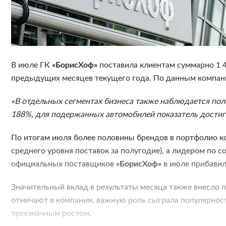
В июле ГК
«БорисХоф»
поставила клиентам суммарно 1 4
предыдущих месяцев текущего года. По данным компании
«В отдельных сегментах бизнеса также наблюдается пол
188%, для подержанных автомобилей показатель достиг
По итогам июля более половины брендов в портфолио 
среднего уровня поставок за полугодие), а лидером по
официальных поставщиков
«БорисХоф»
в июле прибавил
Значительный вклад в результаты месяца также внесло
отмечают в компании, важную роль сыграла популярно
трехзначным ростом.