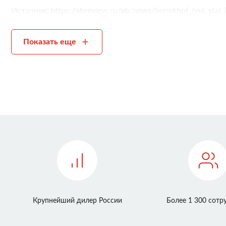
Источник:
https://abreview.ru/ab/news/boriskhof_iyul_sta
Показать еще
Крупнейший дилер России
Более 1 300 сотр