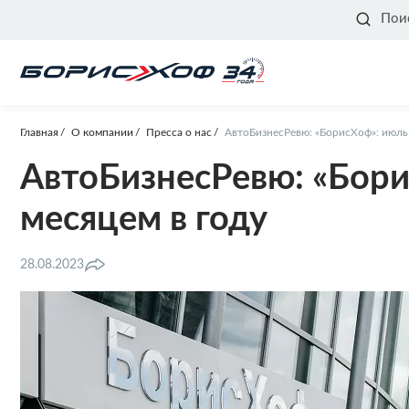
Пои
Главная
О компании
Пресса о нас
АвтоБизнесРевю: «БорисХоф»: июль
АвтоБизнесРевю: «Бори
месяцем в году
28.08.2023