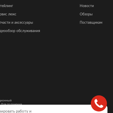
тейлинг
Новости
рвис люкс
Обзоры
пчасти и аксессуары
Поставщикам
деообзор обслуживания
ационный
. Для получения
и автомобилей,
зировать работу и