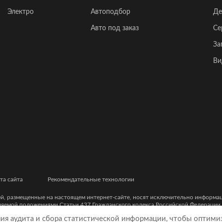
Электро
Автоподбор
Де
Авто под заказ
Се
За
Ви
та сайта
Рекомендательные технологии
ей, размещенные на настоящем интернет-сайте, носят исключительно информ
еляемой положениями Статьи 437 Гражданского кодекса Российской Федерации
ческими характеристиками и цветовыми сочетаниями, а также точной стоимост
ния аудита и сбора статистической информации, чтобы оптими