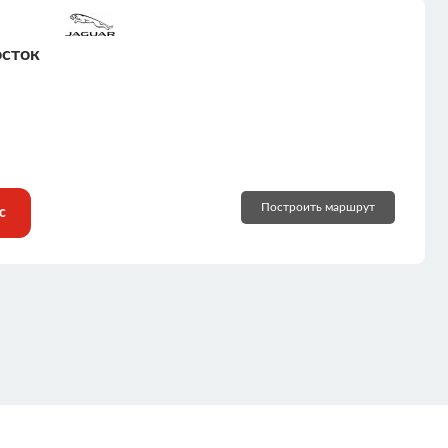
сток
Построить маршрут
с