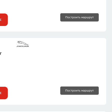
Построить маршрут
с
г
Построить маршрут
с