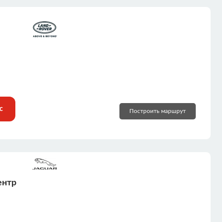
с
Построить маршрут
ентр