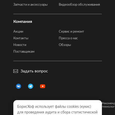
Запчасти и аксессуары
Видеообзор обслуживания
Компания
Акции
Сервис и ремонт
Контакты
Пресса о нас
Новости
Обзоры
Поставщикам
Задать вопрос
Правовая
Политика
Карта
Рекомен
информация
БорисХоф использует файлы cookies (кукиc)
конфиденциальности
сайта
технолог
для проведения аудита и сбора статистической