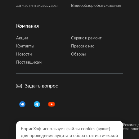
Запчасти и аксессуары
Видеообзор обслуживания
Компания
Акции
Сервис и ремонт
Контакты
Пресса о нас
Новости
Обзоры
Поставщикам
Задать вопрос
Правовая
Политика
Карта
Рекомен
информация
БорисХоф использует файлы cookies (кукиc)
конфиденциальности
сайта
технолог
для проведения аудита и сбора статистической