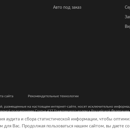
Авто под заказ
Се
За
Ви
та сайта
Рекомендательные технологии
ей, размещенные на настоящем интернет-сайте, носят исключительно информ
еляемой положениями Статьи 437 Гражданского кодекса Российской Федерации
ческими характеристиками и цветовыми сочетаниями, а также точной стоимост
ния аудита и сбора статистической информации, чтобы оптими
м для Вас. Продолжая пользоваться нашим сайтом, вы даете со
9, ОГРН 5077746977930)