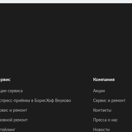
рвис
Компания
ции сервиса
Акции
спресс-приёмка в БорисХоф Внуково
Сервис и ремонт
рвис и ремонт
Контакты
зовной ремонт
Пресса о нас
тейлинг
Новости