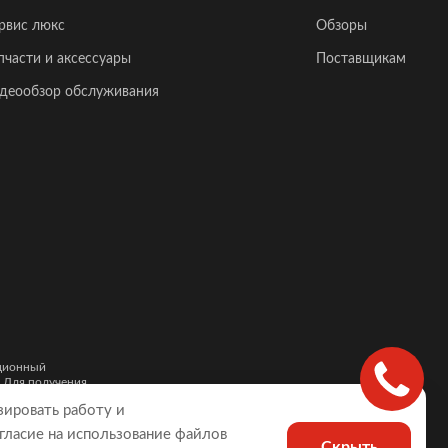
рвис люкс
Обзоры
пчасти и аксессуары
Поставщикам
деообзор обслуживания
ационный
. Для получения
и автомобилей,
зировать работу и
гласие на использование файлов
Скрыть