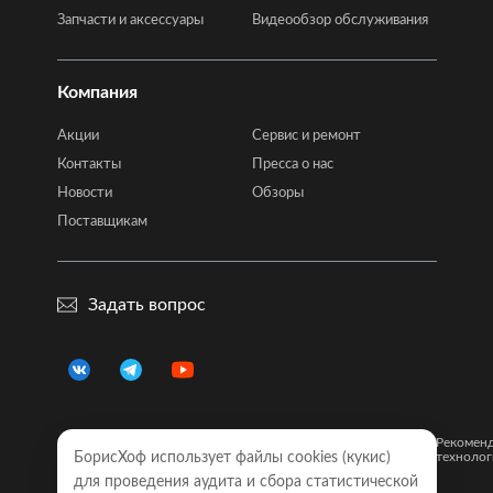
Запчасти и аксессуары
Видеообзор обслуживания
Компания
Акции
Сервис и ремонт
Контакты
Пресса о нас
Новости
Обзоры
Поставщикам
Задать вопрос
Правовая
Политика
Карта
Рекомен
информация
БорисХоф использует файлы cookies (кукиc)
конфиденциальности
сайта
технолог
для проведения аудита и сбора статистической