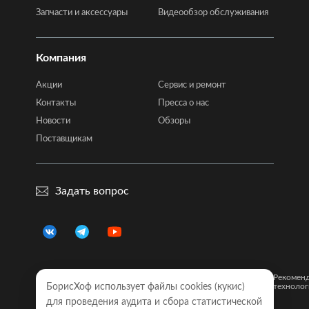
Запчасти и аксессуары
Видеообзор обслуживания
Компания
Акции
Сервис и ремонт
Контакты
Пресса о нас
Новости
Обзоры
Поставщикам
Задать вопрос
Правовая
Политика
Карта
Рекомен
информация
БорисХоф использует файлы cookies (кукиc)
конфиденциальности
сайта
технолог
для проведения аудита и сбора статистической