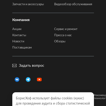
Запчасти и аксессуары
Видеообзор обслуживания
Компания
Акции
Сервис и ремонт
Контакты
Пресса о нас
Новости
Обзоры
Поставщикам
Задать вопрос
Правовая
Политика
Карта
Рекомен
информация
БорисХоф использует файлы cookies (кукиc)
конфиденциальности
сайта
технолог
для проведения аудита и сбора статистической