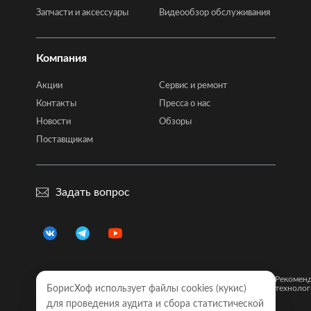
Запчасти и аксессуары
Видеообзор обслуживания
Компания
Акции
Сервис и ремонт
Контакты
Пресса о нас
Новости
Обзоры
Поставщикам
Задать вопрос
Правовая
Политика
Карта
Рекомен
информация
БорисХоф использует файлы cookies (кукиc)
конфиденциальности
сайта
технолог
для проведения аудита и сбора статистической