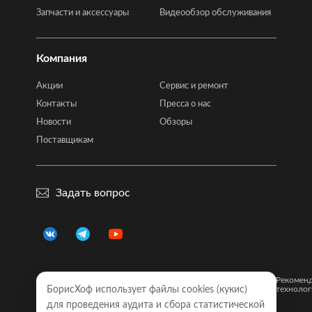
Запчасти и аксессуары
Видеообзор обслуживания
Компания
Акции
Сервис и ремонт
Контакты
Пресса о нас
Новости
Обзоры
Поставщикам
Задать вопрос
Правовая
Политика
Карта
Рекомен
информация
БорисХоф использует файлы cookies (кукиc)
конфиденциальности
сайта
технолог
для проведения аудита и сбора статистической