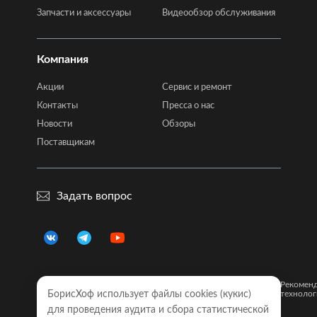
Запчасти и аксессуары
Видеообзор обслуживания
Компания
Акции
Сервис и ремонт
Контакты
Пресса о нас
Новости
Обзоры
Поставщикам
Задать вопрос
Правовая
Политика
Карта
Рекомен
информация
БорисХоф использует файлы cookies (кукиc)
конфиденциальности
сайта
технолог
для проведения аудита и сбора статистической