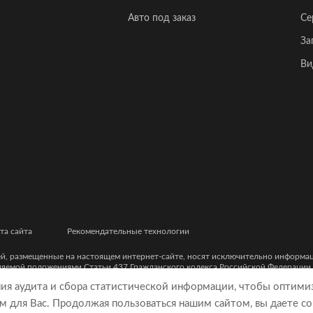
Авто под заказ
Се
За
Ви
та сайта
Рекомендательные технологии
ей, размещенные на настоящем интернет-сайте, носят исключительно информ
еляемой положениями Статьи 437 Гражданского кодекса Российской Федерации
ческими характеристиками и цветовыми сочетаниями, а также точной стоимост
ния аудита и сбора статистической информации, чтобы оптими
м для Вас. Продолжая пользоваться нашим сайтом, вы даете со
9, ОГРН 5077746977930)