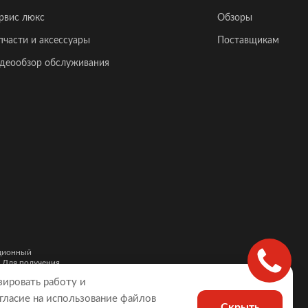
рвис люкс
Обзоры
пчасти и аксессуары
Поставщикам
деообзор обслуживания
ационный
. Для получения
и автомобилей,
зировать работу и
гласие на использование файлов
Скрыть