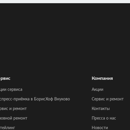
рвис
Компания
ции сервиса
Акции
спресс-приёмка в БорисХоф Внуково
Сервис и ремонт
рвис и ремонт
Контакты
зовной ремонт
Пресса о нас
тейлинг
Новости