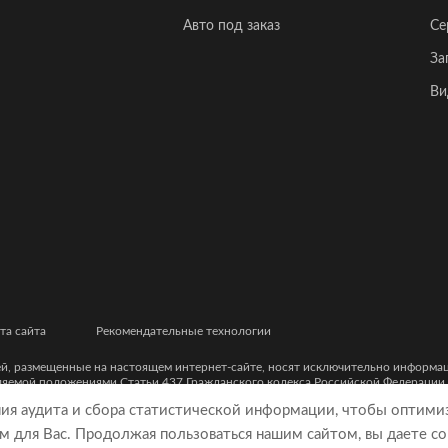
Авто под заказ
Се
За
Ви
та сайта
Рекомендательные технологии
ей, размещенные на настоящем интернет-сайте, носят исключительно информ
еляемой положениями Статьи 437 Гражданского кодекса Российской Федерации
ческими характеристиками и цветовыми сочетаниями, а также точной стоимост
ния аудита и сбора статистической информации, чтобы оптими
м для Вас. Продолжая пользоваться нашим сайтом, вы даете со
9, ОГРН 5077746977930)