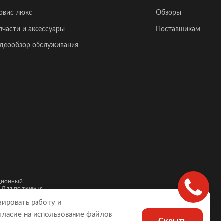
рвис люкс
Обзоры
пчасти и аксессуары
Поставщикам
деообзор обслуживания
ационный
. Для получения
и автомобилей,
зировать работу и
гласие на использование файлов
Скрыть