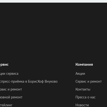
рвис
Компания
ции сервиса
Акции
спресс-приёмка в БорисХоф Внуково
Сервис и ремонт
рвис и ремонт
Контакты
зовной ремонт
Пресса о нас
тейлинг
Новости