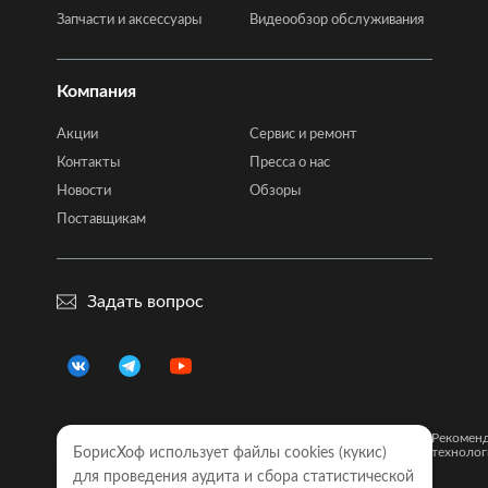
Запчасти и аксессуары
Видеообзор обслуживания
Компания
Акции
Сервис и ремонт
Контакты
Пресса о нас
Новости
Обзоры
Поставщикам
Задать вопрос
Правовая
Политика
Карта
Рекомен
информация
БорисХоф использует файлы cookies (кукиc)
конфиденциальности
сайта
технолог
для проведения аудита и сбора статистической