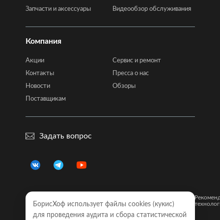
Запчасти и аксессуары
Видеообзор обслуживания
Компания
Акции
Сервис и ремонт
Контакты
Пресса о нас
Новости
Обзоры
Поставщикам
Задать вопрос
Правовая
Политика
Карта
Рекомен
информация
БорисХоф использует файлы cookies (кукиc)
конфиденциальности
сайта
технолог
для проведения аудита и сбора статистической