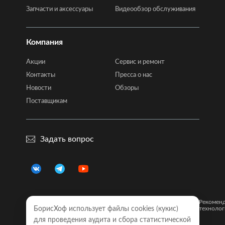
Запчасти и аксессуары
Видеообзор обслуживания
Компания
Акции
Сервис и ремонт
Контакты
Пресса о нас
Новости
Обзоры
Поставщикам
Задать вопрос
Правовая
Политика
Карта
Рекомен
информация
БорисХоф использует файлы cookies (кукиc)
конфиденциальности
сайта
технолог
для проведения аудита и сбора статистической