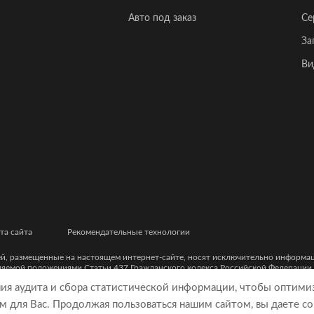
Авто под заказ
Се
За
Ви
та сайта
Рекомендательные технологии
ей, размещенные на настоящем интернет-сайте, носят исключительно информ
еляемой положениями Статьи 437 Гражданского кодекса Российской Федерации
ческими характеристиками и цветовыми сочетаниями, а также точной стоимост
ния аудита и сбора статистической информации, чтобы оптими
м для Вас. Продолжая пользоваться нашим сайтом, вы даете со
9, ОГРН 5077746977930)