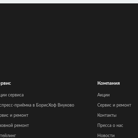
рвис
Компания
ции сервиса
Акции
спресс-приёмка в БорисХоф Внуково
Сервис и ремонт
рвис и ремонт
Контакты
зовной ремонт
Пресса о нас
тейлинг
Новости