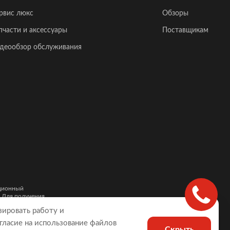
рвис люкс
Обзоры
пчасти и аксессуары
Поставщикам
деообзор обслуживания
ационный
. Для получения
и автомобилей,
зировать работу и
гласие на использование файлов
Скрыть