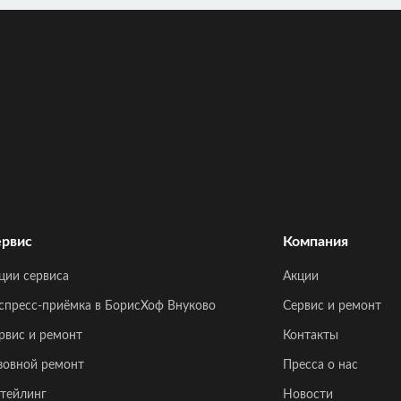
рвис
Компания
ции сервиса
Акции
спресс-приёмка в БорисХоф Внуково
Сервис и ремонт
рвис и ремонт
Контакты
зовной ремонт
Пресса о нас
тейлинг
Новости