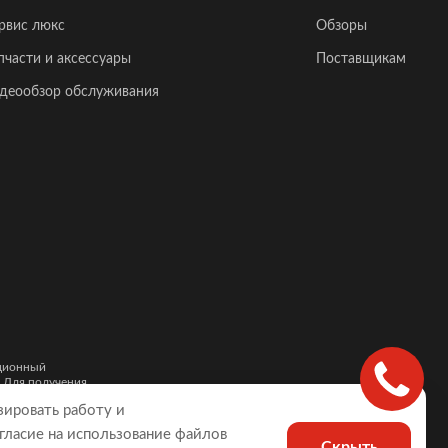
рвис люкс
Обзоры
пчасти и аксессуары
Поставщикам
деообзор обслуживания
ационный
. Для получения
и автомобилей,
зировать работу и
гласие на использование файлов
Скрыть