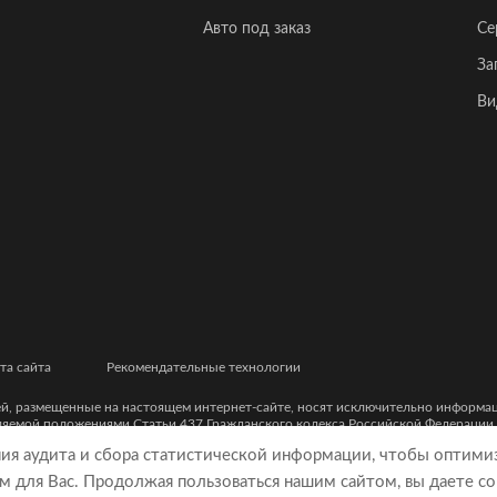
Авто под заказ
Се
За
Ви
та сайта
Рекомендательные технологии
ей, размещенные на настоящем интернет-сайте, носят исключительно информ
еляемой положениями Статьи 437 Гражданского кодекса Российской Федерации
ческими характеристиками и цветовыми сочетаниями, а также точной стоимост
ния аудита и сбора статистической информации, чтобы оптими
м для Вас. Продолжая пользоваться нашим сайтом, вы даете со
9, ОГРН 5077746977930)