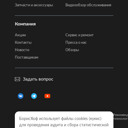
Запчасти и аксессуары
Видеообзор обслуживания
Компания
Акции
Сервис и ремонт
Контакты
Пресса о нас
Новости
Обзоры
Поставщикам
Задать вопрос
Правовая
Политика
Карта
Рекомен
информация
БорисХоф использует файлы cookies (кукиc)
конфиденциальности
сайта
технолог
для проведения аудита и сбора статистической