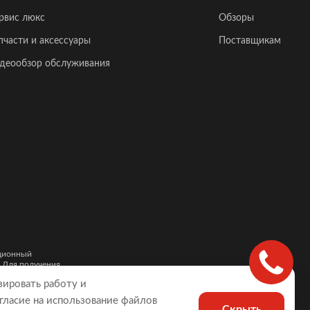
рвис люкс
Обзоры
пчасти и аксессуары
Поставщикам
деообзор обслуживания
ационный
. Для получения
и автомобилей,
зировать работу и
гласие на использование файлов
Скрыть