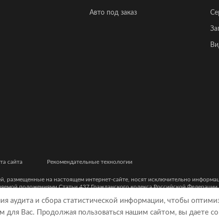
Авто под заказ
Се
За
Ви
та сайта
Рекомендательные технологии
ей, размещенные на настоящем интернет-сайте, носят исключительно информ
еляемой положениями Статьи 437 Гражданского кодекса Российской Федерации
ческими характеристиками и цветовыми сочетаниями, а также точной стоимост
ния аудита и сбора статистической информации, чтобы оптими
м для Вас. Продолжая пользоваться нашим сайтом, вы даете со
9, ОГРН 5077746977930)