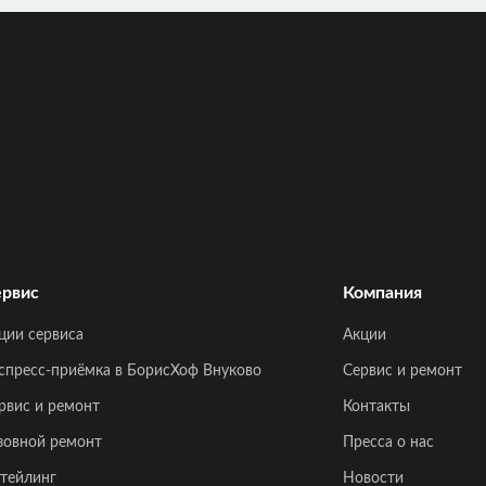
рвис
Компания
ции сервиса
Акции
спресс-приёмка в БорисХоф Внуково
Сервис и ремонт
рвис и ремонт
Контакты
зовной ремонт
Пресса о нас
тейлинг
Новости