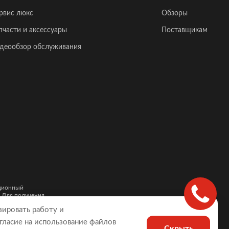
рвис люкс
Обзоры
пчасти и аксессуары
Поставщикам
деообзор обслуживания
ационный
. Для получения
и автомобилей,
зировать работу и
гласие на использование файлов
Скрыть