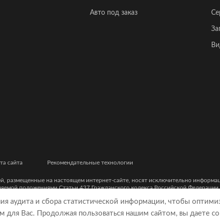
Авто под заказ
Се
За
Ви
та сайта
Рекомендательные технологии
ей, размещенные на настоящем интернет-сайте, носят исключительно информ
еляемой положениями Статьи 437 Гражданского кодекса Российской Федерации
ческими характеристиками и цветовыми сочетаниями, а также точной стоимост
ния аудита и сбора статистической информации, чтобы оптими
м для Вас. Продолжая пользоваться нашим сайтом, вы даете со
9, ОГРН 5077746977930)