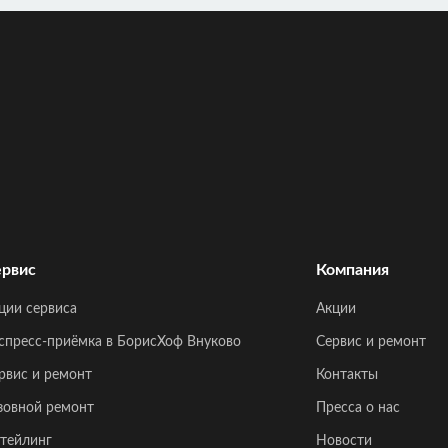
рвис
Компания
ции сервиса
Акции
спресс-приёмка в БорисХоф Внуково
Сервис и ремонт
рвис и ремонт
Контакты
зовной ремонт
Пресса о нас
тейлинг
Новости