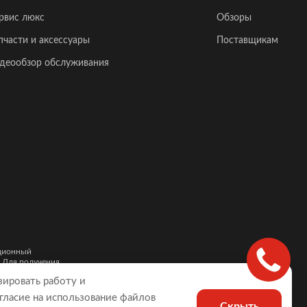
рвис люкс
Обзоры
пчасти и аксессуары
Поставщикам
деообзор обслуживания
ационный
. Для получения
и автомобилей,
зировать работу и
гласие на использование файлов
Скрыть