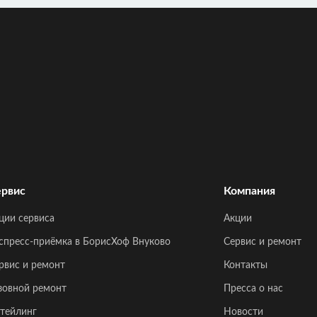
рвис
Компания
ции сервиса
Акции
спресс-приёмка в БорисХоф Внуково
Сервис и ремонт
рвис и ремонт
Контакты
зовной ремонт
Пресса о нас
тейлинг
Новости