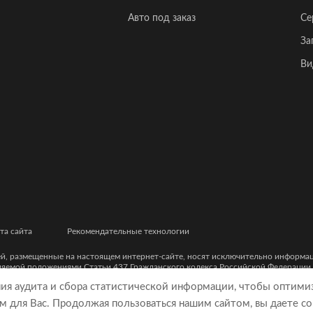
Авто под заказ
Се
За
Ви
та сайта
Рекомендательные технологии
ей, размещенные на настоящем интернет-сайте, носят исключительно информ
еляемой положениями Статьи 437 Гражданского кодекса Российской Федерации
ческими характеристиками и цветовыми сочетаниями, а также точной стоимост
ния аудита и сбора статистической информации, чтобы оптими
м для Вас. Продолжая пользоваться нашим сайтом, вы даете со
9, ОГРН 5077746977930)