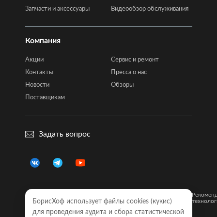
Запчасти и аксессуары
Видеообзор обслуживания
Компания
Акции
Сервис и ремонт
Контакты
Пресса о нас
Новости
Обзоры
Поставщикам
Задать вопрос
Правовая
Политика
Карта
Рекомен
информация
БорисХоф использует файлы cookies (кукиc)
конфиденциальности
сайта
технолог
для проведения аудита и сбора статистической