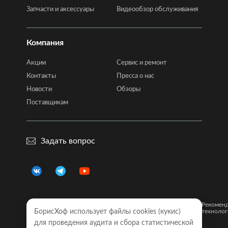
Запчасти и аксессуары
Видеообзор обслуживания
Компания
Акции
Сервис и ремонт
Контакты
Пресса о нас
Новости
Обзоры
Поставщикам
Задать вопрос
Правовая
Политика
Карта
Рекомен
информация
БорисХоф использует файлы cookies (кукиc)
конфиденциальности
сайта
технолог
для проведения аудита и сбора статистической