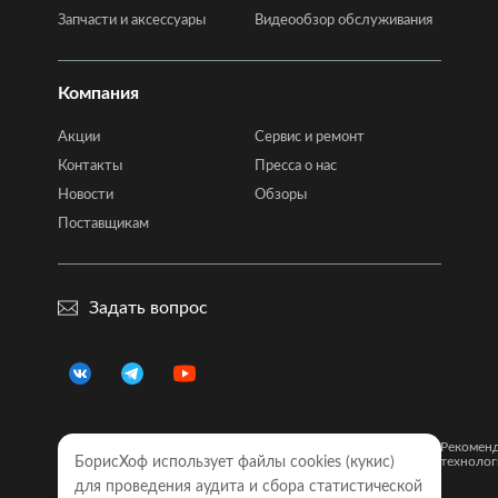
Запчасти и аксессуары
Видеообзор обслуживания
Компания
Акции
Сервис и ремонт
Контакты
Пресса о нас
Новости
Обзоры
Поставщикам
Задать вопрос
Правовая
Политика
Карта
Рекомен
информация
БорисХоф использует файлы cookies (кукиc)
конфиденциальности
сайта
технолог
для проведения аудита и сбора статистической