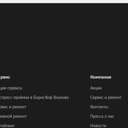
рвис
Компания
ции сервиса
Акции
спресс-приёмка в БорисХоф Внуково
Сервис и ремонт
рвис и ремонт
Контакты
зовной ремонт
Пресса о нас
тейлинг
Новости