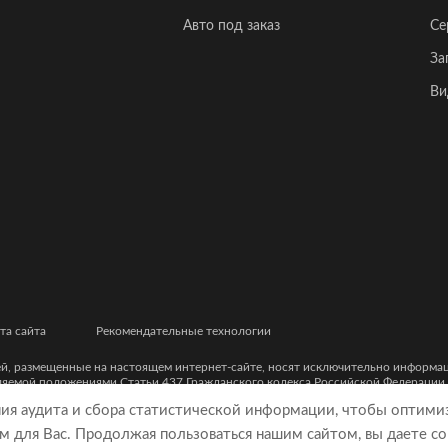
Авто под заказ
Се
За
Ви
та сайта
Рекомендательные технологии
ей, размещенные на настоящем интернет-сайте, носят исключительно информ
еляемой положениями Статьи 437 Гражданского кодекса Российской Федерации
ческими характеристиками и цветовыми сочетаниями, а также точной стоимост
ния аудита и сбора статистической информации, чтобы оптими
м для Вас. Продолжая пользоваться нашим сайтом, вы даете со
9, ОГРН 5077746977930)