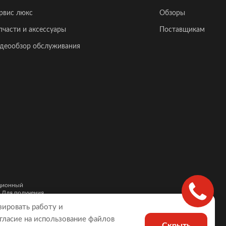
рвис люкс
Обзоры
пчасти и аксессуары
Поставщикам
деообзор обслуживания
ационный
. Для получения
и автомобилей,
зировать работу и
гласие на использование файлов
Скрыть