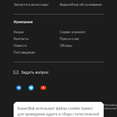
Запчасти и аксессуары
Видеообзор обслуживания
Компания
Акции
Сервис и ремонт
Контакты
Пресса о нас
Новости
Обзоры
Поставщикам
Задать вопрос
Правовая
Политика
Карта
Рекомен
информация
БорисХоф использует файлы cookies (кукиc)
конфиденциальности
сайта
технолог
для проведения аудита и сбора статистической