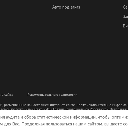
Авто под заказ
Се
За
Ви
та сайта
Рекомендательные технологии
ей, размещенные на настоящем интернет-сайте, носят исключительно информ
еляемой положениями Статьи 437 Гражданского кодекса Российской Федерации
ческими характеристиками и цветовыми сочетаниями, а также точной стоимост
ния аудита и сбора статистической информации, чтобы оптими
м для Вас. Продолжая пользоваться нашим сайтом, вы даете со
9, ОГРН 5077746977930)