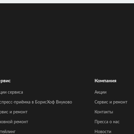
рвис
Компания
ции сервиса
Акции
спресс-приёмка в БорисХоф Внуково
Сервис и ремонт
рвис и ремонт
Контакты
зовной ремонт
Пресса о нас
тейлинг
Новости