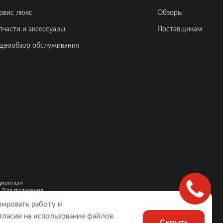
рвис люкс
Обзоры
пчасти и аксессуары
Поставщикам
деообзор обслуживания
ационный
. Для получения
и автомобилей,
зировать работу и
гласие на использование файлов
Скрыть