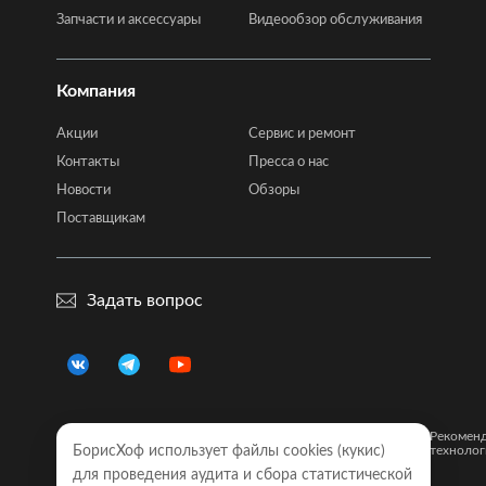
Запчасти и аксессуары
Видеообзор обслуживания
Компания
Акции
Сервис и ремонт
Контакты
Пресса о нас
Новости
Обзоры
Поставщикам
Задать вопрос
Правовая
Политика
Карта
Рекомен
информация
БорисХоф использует файлы cookies (кукиc)
конфиденциальности
сайта
технолог
для проведения аудита и сбора статистической