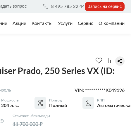
адать вопрос
8 495 785 22 44
Запись на сервис
чии
Акции
Контакты
Услуги
Сервис
О компании
iser Prado, 250 Series VX (ID:
VIN: **********K049196
изель
Мощность
Привод
КПП
204 л. с.
Полный
Автоматическа
Стоимость без выгоды
11 700 000 ₽