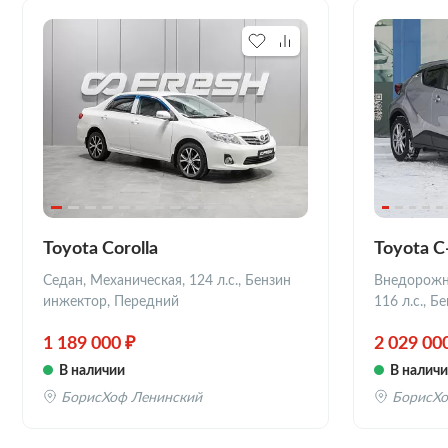
Toyota Corolla
Toyota 
Седан, Механическая, 124 л.с., Бензин
Внедорожни
инжектор, Передний
116 л.с., 
1 189 000 ₽
2 029 00
В наличии
В налич
БорисХоф Ленинский
БорисХо