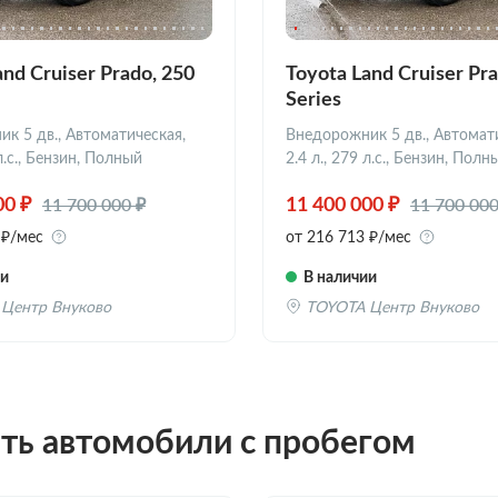
and Cruiser Prado, 250
Toyota Land Cruiser Pra
Series
к 5 дв., Автоматическая,
Внедорожник 5 дв., Автомат
 л.с., Бензин, Полный
2.4 л., 279 л.с., Бензин, Полн
11 700 000 ₽
11 700 000
00 ₽
11 400 000 ₽
 ₽/мес
от 216 713 ₽/мес
ии
В наличии
Центр Внуково
TOYOTA Центр Внуково
ать автомобили с пробегом