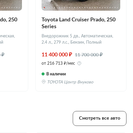
do, 250
Toyota Land Cruiser Prado, 250
Series
ическая,
Внедорожник 5 дв., Автоматическая,
ый
2.4 л., 279 л.с., Бензин, Полный
 ₽
11 700 000 ₽
11 400 000 ₽
от 216 713 ₽/мес
В наличии
TOYOTA Центр Внуково
Смотреть все авто