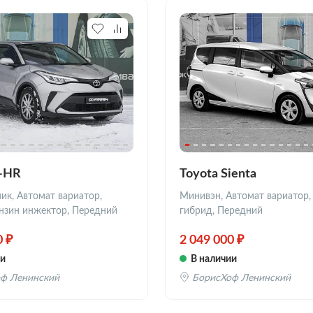
C-HR
Toyota Sienta
к, Автомат вариатор,
Минивэн, Автомат вариатор, 7
Бензин инжектор, Передний
гибрид, Передний
0 ₽
2 049 000 ₽
ии
В наличии
ф Ленинский
БорисХоф Ленинский