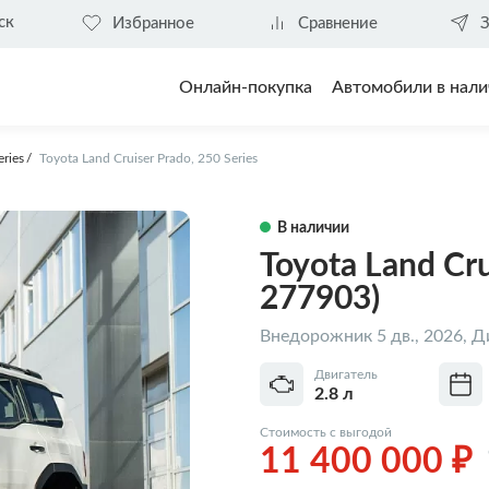
ск
Избранное
Сравнение
З
Онлайн-покупка
Автомобили в нали
eries
Toyota Land Cruiser Prado, 250 Series
В наличии
Toyota Land Cru
277903)
Внедорожник 5 дв., 2026, Д
Двигатель
2.8 л
Стоимость с выгодой
11 400 000 ₽