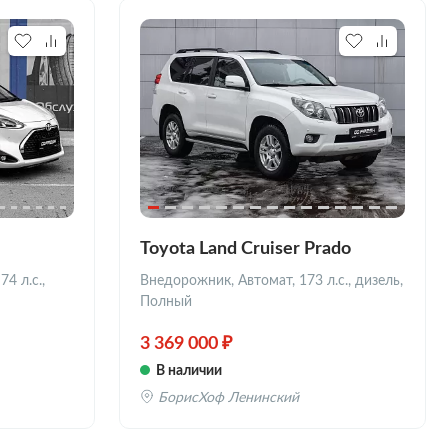
Toyota Land Cruiser Prado
4 л.с.,
Внедорожник, Автомат, 173 л.с., дизель,
Полный
3 369 000 ₽
В наличии
БорисХоф Ленинский