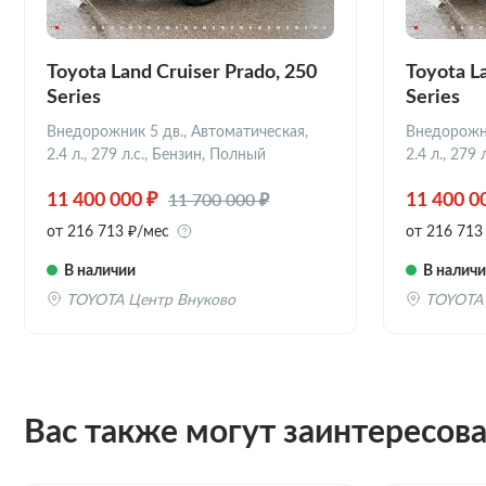
Toyota Land Cruiser Prado, 250
Toyota L
Series
Series
Внедорожник 5 дв., Автоматическая,
Внедорожни
2.4 л., 279 л.с., Бензин, Полный
2.4 л., 279
11 700 000 ₽
11 400 000 ₽
11 400 0
от 216 713 ₽/мес
от 216 713
В наличии
В налич
TOYOTA Центр Внуково
TOYOTA 
Вас также могут заинтересов