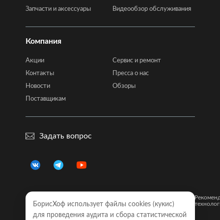
Запчасти и аксессуары
Видеообзор обслуживания
Компания
Акции
Сервис и ремонт
Контакты
Пресса о нас
Новости
Обзоры
Поставщикам
Задать вопрос
Правовая
Политика
Карта
Рекомен
информация
БорисХоф использует файлы cookies (кукиc)
конфиденциальности
сайта
технолог
для проведения аудита и сбора статистической