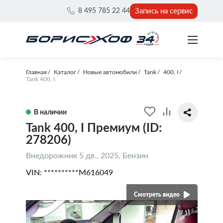
Запись на сервис
8 495 785 22 44
Главная
Каталог
Новые автомобили
Tank
400, I
Tank 400, I
В наличии
Tank 400, I Премиум (ID:
278206)
Внедорожник 5 дв., 2025, Бензин
VIN: **********M616049
Смотреть видео