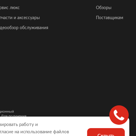
рвис люкс
Обзоры
пчасти и аксессуары
Поставщикам
деообзор обслуживания
ационный
. Для получения
и автомобилей,
зировать работу и
гласие на использование файлов
Скрыть