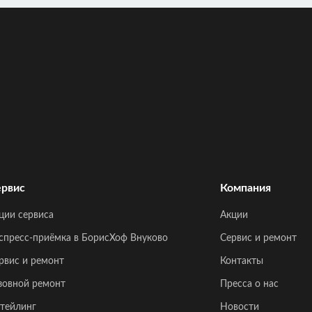
рвис
Компания
ции сервиса
Акции
спресс-приёмка в БорисХоф Внуково
Сервис и ремонт
рвис и ремонт
Контакты
зовной ремонт
Пресса о нас
тейлинг
Новости