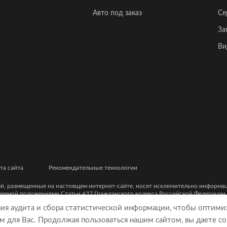
Авто под заказ
Се
За
Ви
та сайта
Рекомендательные технологии
ей, размещенные на настоящем интернет-сайте, носят исключительно информ
еляемой положениями Статьи 437 Гражданского кодекса Российской Федерации
ческими характеристиками и цветовыми сочетаниями, а также точной стоимост
ния аудита и сбора статистической информации, чтобы оптими
м для Вас. Продолжая пользоваться нашим сайтом, вы даете со
9, ОГРН 5077746977930)