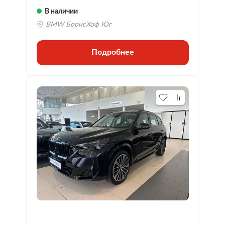
В наличии
BMW БорисХоф Юг
Подробнее