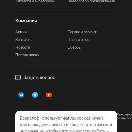
Запчасти и аксессуары
Видеообзор обслуживания
Компания
Акции
Сервис и ремонт
Контакты
Пресса о нас
Новости
Обзоры
Поставщикам
Задать вопрос
Правовая
Политика
Карта
Рекомен
информация
БорисХоф использует файлы cookies (кукиc)
конфиденциальности
сайта
технолог
для проведения аудита и сбора статистической
Обращаем Ваше внимание на то, что все объявления о
информации, чтобы оптимизировать работу и