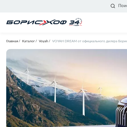
Пои
Главная
Каталог
Voyah
VOYAH DREAM от официального дилера Бори