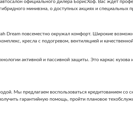
е автосалон официального дилера БорисХоф. Вас ждет проф
 гибридного минивэна, о доступных акциях и специальных п
yah Dream повсеместно окружал комфорт. Широкие возможн
плекс, кресла с подогревом, вентиляцией и качественной 
хнологии активной и пассивной защиты. Это каркас кузова 
одой. Мы предлагаем воспользоваться кредитованием со сн
 получить гарантийную помощь, пройти плановое техобслуж