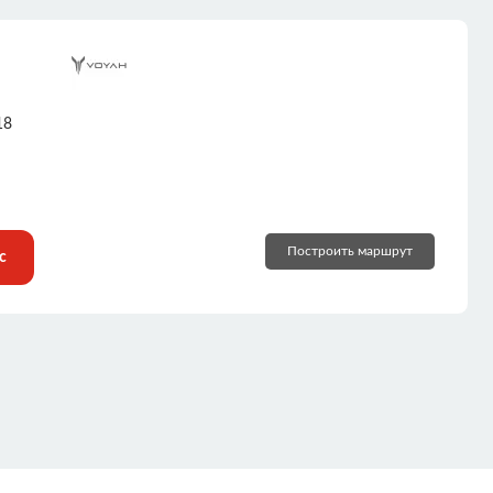
18
Построить маршрут
с