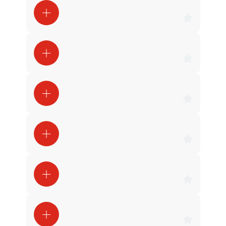
Коваленко Андрей
Коваленко Андрей
Сергей С.
Шкваркин Александр
Pol Tim
Максим Бесихин