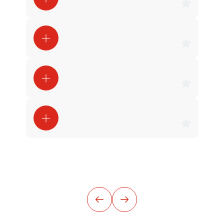
Дарья Андреева
Милада Жолондз
София Романовна