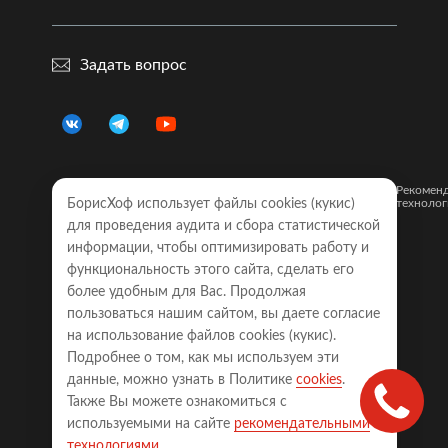
Задать вопрос
Правовая
Политика
Карта
Рекомен
информация
БорисХоф использует файлы cookies (кукиc)
конфиденциальности
сайта
технолог
для проведения аудита и сбора статистической
Обращаем Ваше внимание на то, что все объявления о
информации, чтобы оптимизировать работу и
моделях автомобилей, размещенные на настоящем
интернет-сайте, носят исключительно информационный
функциональность этого сайта, сделать его
характер и ни при каких условиях не являются публичной
более удобным для Вас. Продолжая
офертой, определяемой положениями Статьи 437
пользоваться нашим сайтом, вы даете согласие
Гражданского кодекса Российской Федерации. Для
получения точной информации о наличии моделей с
на использование файлов cookies (кукиc).
требуемой комплектацией, техническими характеристиками
Подробнее о том, как мы используем эти
и цветовыми сочетаниями, а также точной стоимости
автомобилей, пожалуйста, обращайтесь к менеджерам
данные, можно узнать в Политике
cookies
.
соответствующего автосалона.
Также Вы можете ознакомиться с
Права на сайт принадлежат ООО «БОРИСХОФ ХОЛДИНГ»
используемыми на сайте
рекомендательными
(ИНН 7714700709, ОГРН 5077746977930)
технологиями
.