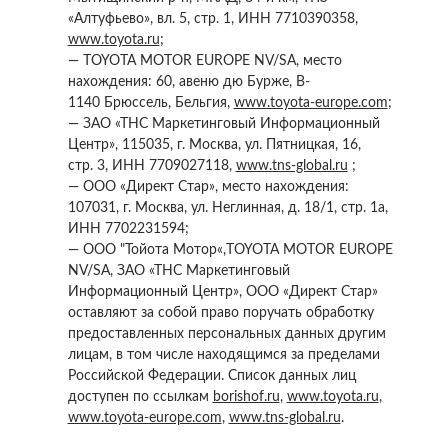
«Алтуфьево», вл. 5, стр. 1, ИНН 7710390358,
www.toyota.ru
;
— TOYOTA MOTOR EUROPE NV/SA, место
нахождения: 60, авеню дю Бурже, B-
1140 Брюссель, Бельгия,
www.toyota-europe.com
;
— ЗАО «ТНС Маркетинговый Информационный
Центр», 115035, г. Москва, ул. Пятницкая, 16,
стр. 3, ИНН 7709027118,
www.tns-global.ru
;
— ООО «Директ Стар», место нахождения:
107031, г. Москва, ул. Неглинная, д. 18/1, стр. 1а,
ИНН 7702231594;
— ООО "Тойота Мотор«,TOYOTA MOTOR EUROPE
NV/SA, ЗАО «ТНС Маркетинговый
Информационный Центр», ООО «Директ Стар»
оставляют за собой право поручать обработку
предоставленных персональных данных другим
лицам, в том числе находящимся за пределами
Российской Федерации. Список данных лиц
доступен по ссылкам
borishof.ru
,
www.toyota.ru
,
www.toyota-europe.com
,
www.tns-global.ru
.