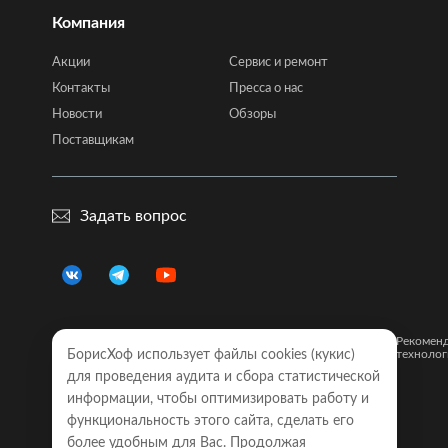
Компания
Акции
Сервис и ремонт
Контакты
Пресса о нас
Новости
Обзоры
Поставщикам
Задать вопрос
Правовая
Политика
Карта
Рекомен
информация
БорисХоф использует файлы cookies (кукиc)
конфиденциальности
сайта
технолог
для проведения аудита и сбора статистической
Обращаем Ваше внимание на то, что все объявления о
информации, чтобы оптимизировать работу и
моделях автомобилей, размещенные на настоящем
интернет-сайте, носят исключительно информационный
функциональность этого сайта, сделать его
характер и ни при каких условиях не являются публичной
более удобным для Вас. Продолжая