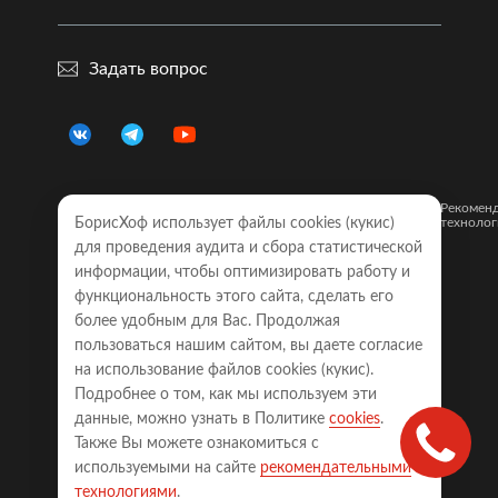
Задать вопрос
Правовая
Политика
Карта
Рекомен
информация
БорисХоф использует файлы cookies (кукиc)
конфиденциальности
сайта
технолог
для проведения аудита и сбора статистической
Обращаем Ваше внимание на то, что все объявления о
информации, чтобы оптимизировать работу и
моделях автомобилей, размещенные на настоящем
интернет-сайте, носят исключительно информационный
функциональность этого сайта, сделать его
характер и ни при каких условиях не являются публичной
более удобным для Вас. Продолжая
офертой, определяемой положениями Статьи 437
пользоваться нашим сайтом, вы даете согласие
Гражданского кодекса Российской Федерации. Для
получения точной информации о наличии моделей с
на использование файлов cookies (кукиc).
требуемой комплектацией, техническими характеристиками
Подробнее о том, как мы используем эти
и цветовыми сочетаниями, а также точной стоимости
автомобилей, пожалуйста, обращайтесь к менеджерам
данные, можно узнать в Политике
cookies
.
соответствующего автосалона.
Также Вы можете ознакомиться с
Права на сайт принадлежат ООО «БОРИСХОФ ХОЛДИНГ»
используемыми на сайте
рекомендательными
(ИНН 7714700709, ОГРН 5077746977930)
технологиями
.