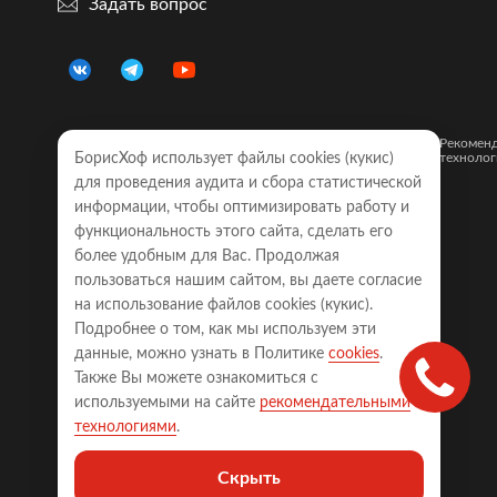
Задать вопрос
Правовая
Политика
Карта
Рекомен
БорисХоф использует файлы cookies (кукиc)
информация
конфиденциальности
сайта
технолог
для проведения аудита и сбора статистической
Обращаем Ваше внимание на то, что все объявления о
информации, чтобы оптимизировать работу и
моделях автомобилей, размещенные на настоящем
функциональность этого сайта, сделать его
интернет-сайте, носят исключительно информационный
характер и ни при каких условиях не являются публичной
более удобным для Вас. Продолжая
офертой, определяемой положениями Статьи 437
пользоваться нашим сайтом, вы даете согласие
Гражданского кодекса Российской Федерации. Для
получения точной информации о наличии моделей с
на использование файлов cookies (кукиc).
требуемой комплектацией, техническими характеристиками
Подробнее о том, как мы используем эти
и цветовыми сочетаниями, а также точной стоимости
автомобилей, пожалуйста, обращайтесь к менеджерам
данные, можно узнать в Политике
cookies
.
соответствующего автосалона.
Также Вы можете ознакомиться с
Права на сайт принадлежат ООО «БОРИСХОФ ХОЛДИНГ»
используемыми на сайте
рекомендательными
(ИНН 7714700709, ОГРН 5077746977930)
технологиями
.
123290, Россия, г. Москва, 2-я Магистральная ул., д. 18, стр.
22, ООО «БОРИСХОФ ХОЛДИНГ», ИНН 7714700709, ОГРН
Скрыть
5077746977930, +74957852244, info@borishof.ru