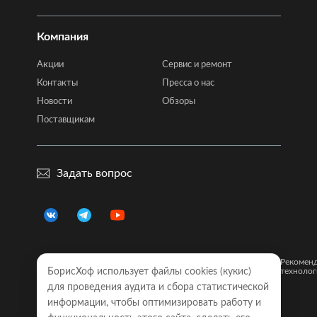
Компания
Акции
Сервис и ремонт
Контакты
Пресса о нас
Новости
Обзоры
Поставщикам
Задать вопрос
Правовая
Политика
Карта
Рекомен
БорисХоф использует файлы cookies (кукиc)
информация
конфиденциальности
сайта
технолог
для проведения аудита и сбора статистической
Обращаем Ваше внимание на то, что все объявления о
информации, чтобы оптимизировать работу и
моделях автомобилей, размещенные на настоящем