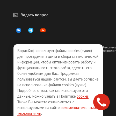
Задать вопрос
Правовая
Политика
Карта
Рекомен
информация
конфиденциальности
сайта
технолог
БорисХоф использует файлы cookies (кукиc)
для проведения аудита и сбора статистической
Обращаем Ваше внимание на то, что все объявления о
информации, чтобы оптимизировать работу и
моделях автомобилей, размещенные на настоящем
интернет-сайте, носят исключительно информационный
функциональность этого сайта, сделать его
характер и ни при каких условиях не являются публичной
более удобным для Вас. Продолжая
офертой, определяемой положениями Статьи 437
пользоваться нашим сайтом, вы даете согласие
Гражданского кодекса Российской Федерации. Для
получения точной информации о наличии моделей с
на использование файлов cookies (кукиc).
требуемой комплектацией, техническими характеристиками
Подробнее о том, как мы используем эти
и цветовыми сочетаниями, а также точной стоимости
автомобилей, пожалуйста, обращайтесь к менеджерам
данные, можно узнать в Политике
cookies
.
соответствующего автосалона.
Также Вы можете ознакомиться с
Права на сайт принадлежат ООО «БОРИСХОФ ХОЛДИНГ»
используемыми на сайте
рекомендательными
(ИНН 7714700709, ОГРН 5077746977930)
технологиями
.